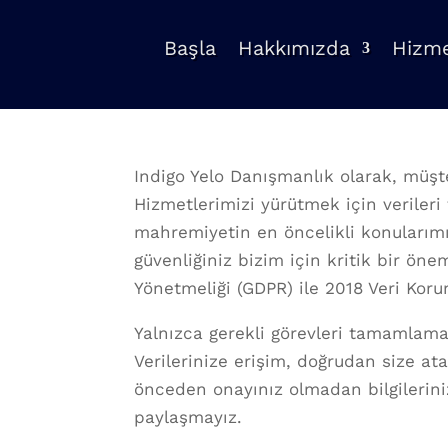
Başla
Hakkımızda
Hizme
Indigo Yelo Danışmanlık olarak, müşte
Hizmetlerimizi yürütmek için verileri t
mahremiyetin en öncelikli konularım
güvenliğiniz bizim için kritik bir ön
Yönetmeliği (GDPR) ile 2018 Veri Koru
Yalnızca gerekli görevleri tamamlamak
Verilerinize erişim, doğrudan size at
önceden onayınız olmadan bilgileriniz
paylaşmayız.