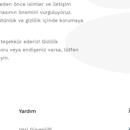
meden önce isimler ve iletişim
ılmasının önemini vurguluyoruz.
ütünlük ve gizlilik içinde korumaya
 teşekkür ederiz! Gizlilik
soru veya endişeniz varsa, lütfen
yin.
Yardım
Veri Güvenliği