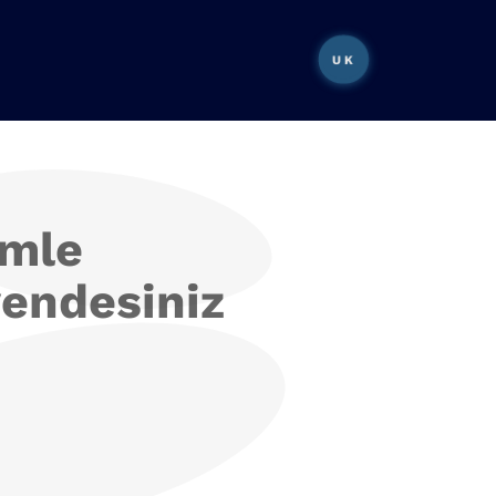
UK
imle
endesiniz